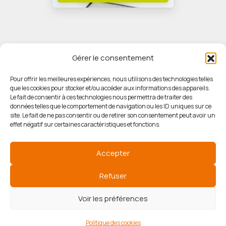
Gérer le consentement
Pour offrir les meilleures expériences, nous utilisons des technologies telles
que les cookies pour stocker et/ou accéder aux informations des appareils.
© HORIZON IMMOBILIER
Le fait de consentir à ces technologies nous permettra de traiter des
données telles que le comportement de navigation ou les ID uniques sur ce
site. Le fait de ne pas consentir ou de retirer son consentement peut avoir un
Mentions légales
effet négatif sur certaines caractéristiques et fonctions.
Politique de confidentialité
Accepter
Politique des cookies
Refuser
Voir les préférences
Agence de référencement
Politique des cookies