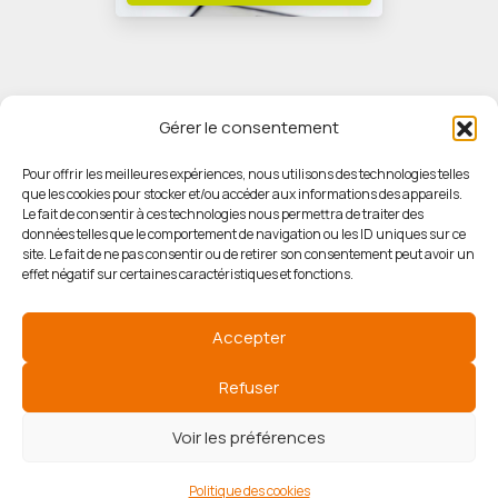
Gérer le consentement
Pour offrir les meilleures expériences, nous utilisons des technologies telles
que les cookies pour stocker et/ou accéder aux informations des appareils.
© HORIZON IMMOBILIER
Le fait de consentir à ces technologies nous permettra de traiter des
données telles que le comportement de navigation ou les ID uniques sur ce
site. Le fait de ne pas consentir ou de retirer son consentement peut avoir un
Mentions légales
effet négatif sur certaines caractéristiques et fonctions.
Politique de confidentialité
Accepter
Politique des cookies
Refuser
Voir les préférences
Agence de référencement
Politique des cookies