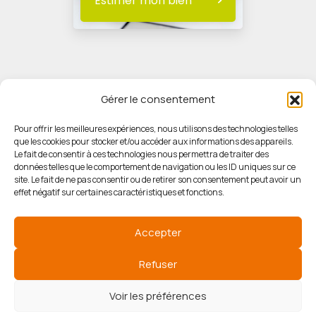
Estimer mon bien
Gérer le consentement
Pour offrir les meilleures expériences, nous utilisons des technologies telles
que les cookies pour stocker et/ou accéder aux informations des appareils.
© HORIZON IMMOBILIER
Le fait de consentir à ces technologies nous permettra de traiter des
données telles que le comportement de navigation ou les ID uniques sur ce
site. Le fait de ne pas consentir ou de retirer son consentement peut avoir un
Mentions légales
effet négatif sur certaines caractéristiques et fonctions.
Politique de confidentialité
Accepter
Politique des cookies
Refuser
Voir les préférences
Agence de référencement