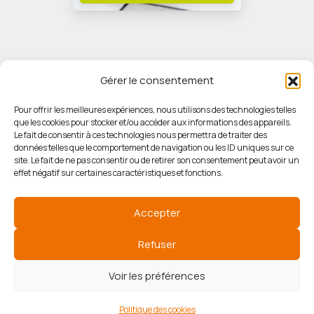
Gérer le consentement
Pour offrir les meilleures expériences, nous utilisons des technologies telles
que les cookies pour stocker et/ou accéder aux informations des appareils.
© HORIZON IMMOBILIER
Le fait de consentir à ces technologies nous permettra de traiter des
données telles que le comportement de navigation ou les ID uniques sur ce
site. Le fait de ne pas consentir ou de retirer son consentement peut avoir un
Mentions légales
effet négatif sur certaines caractéristiques et fonctions.
Politique de confidentialité
Accepter
Politique des cookies
Refuser
Voir les préférences
Agence de communication
Politique des cookies