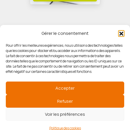
Gérer le consentement
Pour offrir les meilleures expériences, nous utilisons des technologies telles
que les cookies pour stocker et/ou accéder aux informations des appareils.
© HORIZON IMMOBILIER
Le fait de consentir à ces technologies nous permettra de traiter des
données telles que le comportement de navigation ou les ID uniques sur ce
site. Le fait de ne pas consentir ou de retirer son consentement peut avoir un
Mentions légales
effet négatif sur certaines caractéristiques et fonctions.
Politique de confidentialité
Accepter
Politique des cookies
Refuser
Voir les préférences
Agence de référencement
Politique des cookies