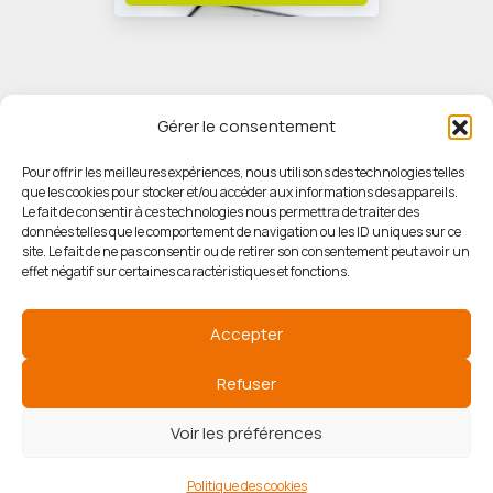
Gérer le consentement
Pour offrir les meilleures expériences, nous utilisons des technologies telles
que les cookies pour stocker et/ou accéder aux informations des appareils.
© HORIZON IMMOBILIER
Le fait de consentir à ces technologies nous permettra de traiter des
données telles que le comportement de navigation ou les ID uniques sur ce
site. Le fait de ne pas consentir ou de retirer son consentement peut avoir un
Mentions légales
effet négatif sur certaines caractéristiques et fonctions.
Politique de confidentialité
Accepter
Politique des cookies
Refuser
Voir les préférences
Agence de référencement
Politique des cookies