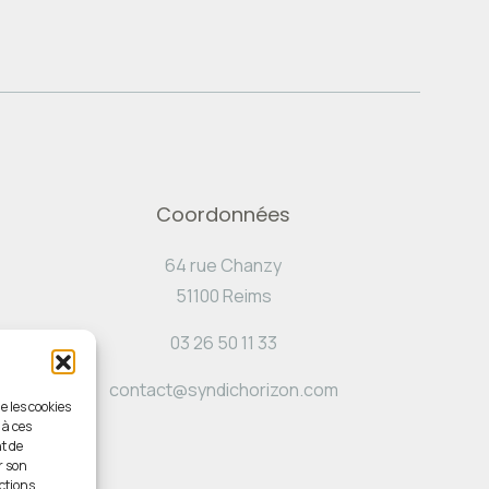
Coordonnées
64 rue Chanzy
51100 Reims
03 26 50 11 33
contact@syndichorizon.com
e les cookies
 à ces
t de
r son
ctions.