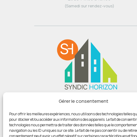
(Samedi sur rendez-vous)
Du lundi au vendredi :
Gérer le consentement
De 9h00 à 12h
Et de 14h00 à 18h00
Pour offrir les meilleures expériences, nous utilisons des technologies telles qu
pour stocker et/ou accéder aux informations des appareils. Le fait de consentir
(Samedi sur rendez-vous)
technologies nous permettra de traiter des données telles que le comportemen
navigation ou les ID uniques sur ce site. Le fait de ne pas consentir ou de retire
consentement peut avoir un effet négatif sur certaines caractéristiques et fon