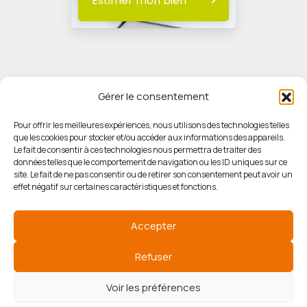
Estimer mon bien
Gérer le consentement
Pour offrir les meilleures expériences, nous utilisons des technologies telles
que les cookies pour stocker et/ou accéder aux informations des appareils.
© HORIZON IMMOBILIER
Le fait de consentir à ces technologies nous permettra de traiter des
données telles que le comportement de navigation ou les ID uniques sur ce
site. Le fait de ne pas consentir ou de retirer son consentement peut avoir un
Mentions légales
effet négatif sur certaines caractéristiques et fonctions.
Politique de confidentialité
Accepter
Politique des cookies
Refuser
Voir les préférences
Agence de référencement