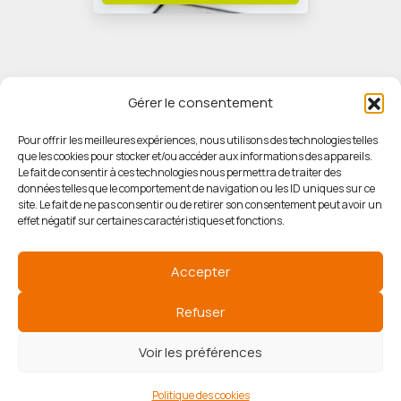
Gérer le consentement
Pour offrir les meilleures expériences, nous utilisons des technologies telles
que les cookies pour stocker et/ou accéder aux informations des appareils.
© HORIZON IMMOBILIER
Le fait de consentir à ces technologies nous permettra de traiter des
données telles que le comportement de navigation ou les ID uniques sur ce
site. Le fait de ne pas consentir ou de retirer son consentement peut avoir un
Mentions légales
effet négatif sur certaines caractéristiques et fonctions.
Politique de confidentialité
Accepter
Politique des cookies
Refuser
Voir les préférences
Agence de référencement
Politique des cookies