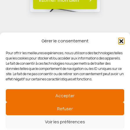
Estimer mon bien
Gérer le consentement
Pour offrir les meilleures expériences, nous utilisons des technologies telles
que les cookies pour stocker et/ou accéder aux informations des appareils.
© HORIZON IMMOBILIER
Le fait de consentir à ces technologies nous permettra de traiter des
données telles que le comportement de navigation ou les ID uniques sur ce
site. Le fait de ne pas consentir ou de retirer son consentement peut avoir un
Mentions légales
effet négatif sur certaines caractéristiques et fonctions.
Politique de confidentialité
Accepter
Politique des cookies
Refuser
Voir les préférences
Agence de référencement