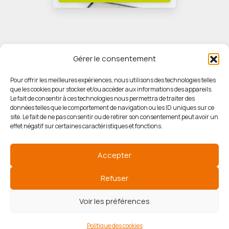
Gérer le consentement
Pour offrir les meilleures expériences, nous utilisons des technologies telles
que les cookies pour stocker et/ou accéder aux informations des appareils.
© HORIZON IMMOBILIER
Le fait de consentir à ces technologies nous permettra de traiter des
données telles que le comportement de navigation ou les ID uniques sur ce
site. Le fait de ne pas consentir ou de retirer son consentement peut avoir un
Mentions légales
effet négatif sur certaines caractéristiques et fonctions.
Politique de confidentialité
Accepter
Politique des cookies
Refuser
Voir les préférences
Agence de référencement
Politique des cookies