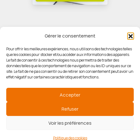
Gérer le consentement
Pour offrir les meilleures expériences, nous utilisons des technologies telles
que les cookies pour stocker et/ou accéder aux informations des appareils.
© HORIZON IMMOBILIER
Le fait de consentir à ces technologies nous permettra de traiter des
données telles que le comportement de navigation ou les ID uniques sur ce
site. Le fait de ne pas consentir ou de retirer son consentement peut avoir un
Mentions légales
effet négatif sur certaines caractéristiques et fonctions.
Politique de confidentialité
Accepter
Politique des cookies
Refuser
Voir les préférences
Agence de référencement
Politique des cookies