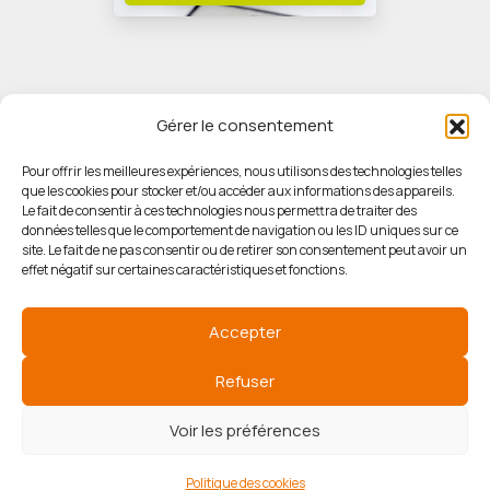
Gérer le consentement
Pour offrir les meilleures expériences, nous utilisons des technologies telles
que les cookies pour stocker et/ou accéder aux informations des appareils.
© HORIZON IMMOBILIER
Le fait de consentir à ces technologies nous permettra de traiter des
données telles que le comportement de navigation ou les ID uniques sur ce
site. Le fait de ne pas consentir ou de retirer son consentement peut avoir un
Mentions légales
effet négatif sur certaines caractéristiques et fonctions.
Politique de confidentialité
Accepter
Politique des cookies
Refuser
Voir les préférences
Agence de référencement
Politique des cookies