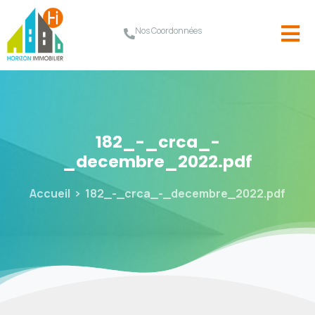
Nos Coordonnées
182_-_crca_-
_decembre_2022.pdf
Accueil
182_-_crca_-_decembre_2022.pdf