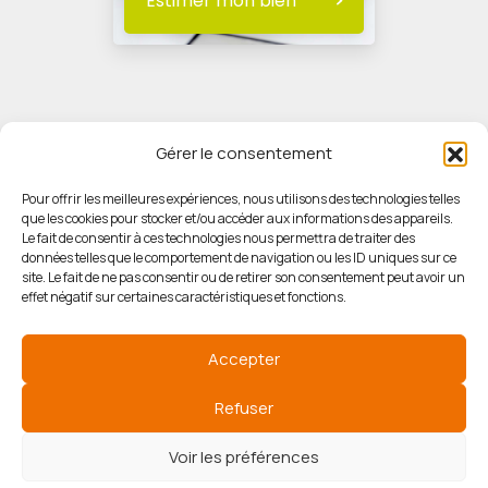
Estimer mon bien
Gérer le consentement
Pour offrir les meilleures expériences, nous utilisons des technologies telles
que les cookies pour stocker et/ou accéder aux informations des appareils.
© HORIZON IMMOBILIER
Le fait de consentir à ces technologies nous permettra de traiter des
données telles que le comportement de navigation ou les ID uniques sur ce
site. Le fait de ne pas consentir ou de retirer son consentement peut avoir un
Mentions légales
effet négatif sur certaines caractéristiques et fonctions.
Politique de confidentialité
Accepter
Politique des cookies
Refuser
Voir les préférences
Agence de référencement