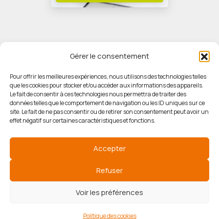
Gérer le consentement
Pour offrir les meilleures expériences, nous utilisons des technologies telles
que les cookies pour stocker et/ou accéder aux informations des appareils.
© HORIZON IMMOBILIER
Le fait de consentir à ces technologies nous permettra de traiter des
données telles que le comportement de navigation ou les ID uniques sur ce
site. Le fait de ne pas consentir ou de retirer son consentement peut avoir un
Mentions légales
effet négatif sur certaines caractéristiques et fonctions.
Politique de confidentialité
Accepter
Politique des cookies
Refuser
Voir les préférences
Agence de référencement
Politique des cookies