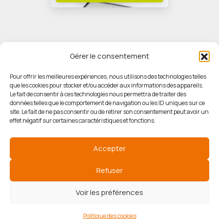
Gérer le consentement
Pour offrir les meilleures expériences, nous utilisons des technologies telles
que les cookies pour stocker et/ou accéder aux informations des appareils.
© HORIZON IMMOBILIER
Le fait de consentir à ces technologies nous permettra de traiter des
données telles que le comportement de navigation ou les ID uniques sur ce
site. Le fait de ne pas consentir ou de retirer son consentement peut avoir un
Mentions légales
effet négatif sur certaines caractéristiques et fonctions.
Politique de confidentialité
Accepter
Politique des cookies
Refuser
Voir les préférences
Agence de référencement
Politique des cookies