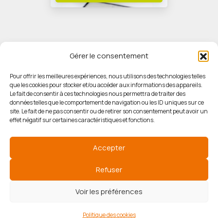
Gérer le consentement
Pour offrir les meilleures expériences, nous utilisons des technologies telles
que les cookies pour stocker et/ou accéder aux informations des appareils.
© HORIZON IMMOBILIER
Le fait de consentir à ces technologies nous permettra de traiter des
données telles que le comportement de navigation ou les ID uniques sur ce
site. Le fait de ne pas consentir ou de retirer son consentement peut avoir un
Mentions légales
effet négatif sur certaines caractéristiques et fonctions.
Politique de confidentialité
Accepter
Politique des cookies
Refuser
Voir les préférences
Agence de référencement
Politique des cookies