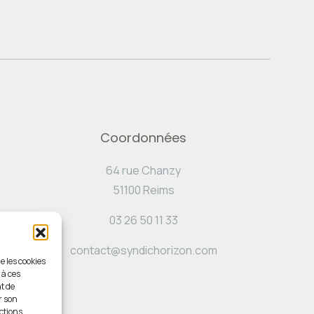
Coordonnées
64 rue Chanzy
51100 Reims
03 26 50 11 33
contact@syndichorizon.com
e les cookies
 à ces
t de
r son
ctions.