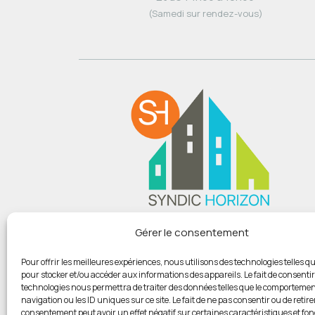
(Samedi sur rendez-vous)
Du lundi au vendredi :
Gérer le consentement
De 9h00 à 12h
Et de 14h00 à 18h00
Pour offrir les meilleures expériences, nous utilisons des technologies telles qu
pour stocker et/ou accéder aux informations des appareils. Le fait de consentir
(Samedi sur rendez-vous)
technologies nous permettra de traiter des données telles que le comportemen
navigation ou les ID uniques sur ce site. Le fait de ne pas consentir ou de retire
consentement peut avoir un effet négatif sur certaines caractéristiques et fon