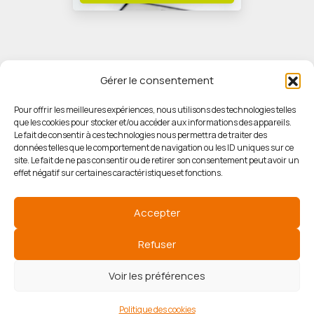
Gérer le consentement
Pour offrir les meilleures expériences, nous utilisons des technologies telles
que les cookies pour stocker et/ou accéder aux informations des appareils.
© HORIZON IMMOBILIER
Le fait de consentir à ces technologies nous permettra de traiter des
données telles que le comportement de navigation ou les ID uniques sur ce
site. Le fait de ne pas consentir ou de retirer son consentement peut avoir un
Mentions légales
effet négatif sur certaines caractéristiques et fonctions.
Politique de confidentialité
Accepter
Politique des cookies
Refuser
Voir les préférences
Agence de référencement
Politique des cookies