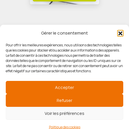
Gérer le consentement
Pour offrir les meilleures expériences, nous utilisons des technologies telles
que les cookies pour stocker et/ou accéder aux informations des appareils.
© HORIZON IMMOBILIER
Le fait de consentir à ces technologies nous permettra de traiter des
données telles que le comportement de navigation ou les ID uniques sur ce
site. Le fait de ne pas consentir ou de retirer son consentement peut avoir un
Mentions légales
effet négatif sur certaines caractéristiques et fonctions.
Politique de confidentialité
Accepter
Politique des cookies
Refuser
Voir les préférences
Agence de référencement
Politique des cookies