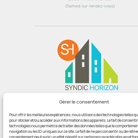
(Samedi sur rendez-vous)
Du lundi au vendredi :
Gérer le consentement
De 9h00 à 12h
Et de 14h00 à 18h00
Pour offrir les meilleures expériences, nous utilisons des technologies telles qu
pour stocker et/ou accéder aux informations des appareils. Le fait de consentir
(Samedi sur rendez-vous)
technologies nous permettra de traiter des données telles que le comportemen
navigation ou les ID uniques sur ce site. Le fait de ne pas consentir ou de retire
consentement peut avoir un effet négatif sur certaines caractéristiques et fon