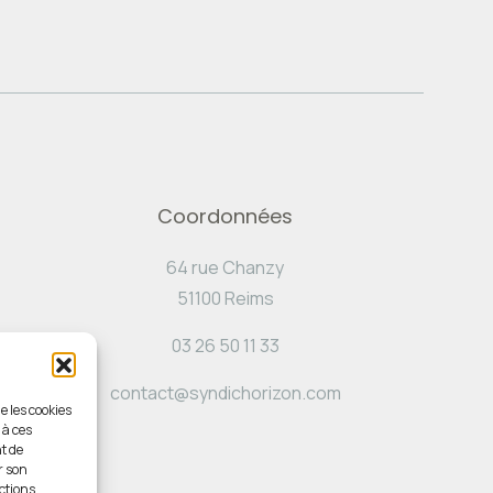
Coordonnées
64 rue Chanzy
51100 Reims
03 26 50 11 33
contact@syndichorizon.com
e les cookies
 à ces
t de
r son
ctions.