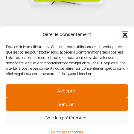
Gérer le consentement
Pour offrir les meilleures expériences, nous utilisons des technologies telles
que les cookies pour stocker et/ou accéder aux informations des appareils.
© HORIZON IMMOBILIER
Le fait de consentir à ces technologies nous permettra de traiter des
données telles que le comportement de navigation ou les ID uniques sur ce
site. Le fait de ne pas consentir ou de retirer son consentement peut avoir un
Mentions légales
effet négatif sur certaines caractéristiques et fonctions.
Politique de confidentialité
Accepter
Politique des cookies
Refuser
Voir les préférences
Agence de référencement
Politique des cookies