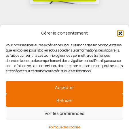
Gérer le consentement
Pour offrir les meilleures expériences, nous utilisons des technologies telles
que les cookies pour stocker et/ou accéder aux informations des appareils.
© HORIZON IMMOBILIER
Le fait de consentir à ces technologies nous permettra de traiter des
données telles que le comportement de navigation ou les ID uniques sur ce
site. Le fait de ne pas consentir ou de retirer son consentement peut avoir un
Mentions légales
effet négatif sur certaines caractéristiques et fonctions.
Politique de confidentialité
Accepter
Politique des cookies
Refuser
Voir les préférences
Agence de référencement
Politique des cookies