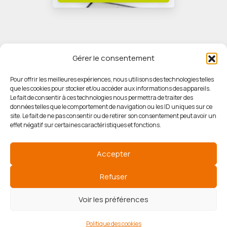
Gérer le consentement
Pour offrir les meilleures expériences, nous utilisons des technologies telles
que les cookies pour stocker et/ou accéder aux informations des appareils.
© HORIZON IMMOBILIER
Le fait de consentir à ces technologies nous permettra de traiter des
données telles que le comportement de navigation ou les ID uniques sur ce
site. Le fait de ne pas consentir ou de retirer son consentement peut avoir un
Mentions légales
effet négatif sur certaines caractéristiques et fonctions.
Politique de confidentialité
Accepter
Politique des cookies
Refuser
Voir les préférences
Agence de référencement
Politique des cookies