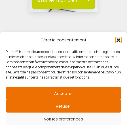
Estimer mon bien
Gérer le consentement
Pour offrir les meilleures expériences, nous utilisons des technologies telles
que les cookies pour stocker et/ou accéder aux informations des appareils.
© HORIZON IMMOBILIER
Le fait de consentir à ces technologies nous permettra de traiter des
données telles que le comportement de navigation ou les ID uniques sur ce
site. Le fait de ne pas consentir ou de retirer son consentement peut avoir un
Mentions légales
effet négatif sur certaines caractéristiques et fonctions.
Politique de confidentialité
Accepter
Politique des cookies
Refuser
Voir les préférences
Agence de référencement