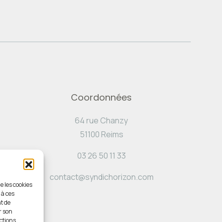
Coordonnées
64 rue Chanzy
51100 Reims
03 26 50 11 33
contact@syndichorizon.com
e les cookies
 à ces
t de
r son
ctions.