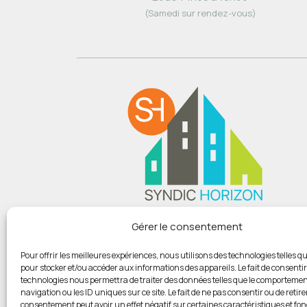
(Samedi sur rendez-vous)
Du lundi au vendredi :
Gérer le consentement
De 9h00 à 12h
Et de 14h00 à 18h00
Pour offrir les meilleures expériences, nous utilisons des technologies telles qu
pour stocker et/ou accéder aux informations des appareils. Le fait de consentir
(Samedi sur rendez-vous)
technologies nous permettra de traiter des données telles que le comportemen
navigation ou les ID uniques sur ce site. Le fait de ne pas consentir ou de retire
consentement peut avoir un effet négatif sur certaines caractéristiques et fon