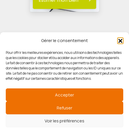
Estimer mon bien
Gérer le consentement
Pour offrir les meilleures expériences, nous utilisons des technologies telles
que les cookies pour stocker et/ou accéder aux informations des appareils.
© HORIZON IMMOBILIER
Le fait de consentir à ces technologies nous permettra de traiter des
données telles que le comportement de navigation ou les ID uniques sur ce
site. Le fait de ne pas consentir ou de retirer son consentement peut avoir un
Mentions légales
effet négatif sur certaines caractéristiques et fonctions.
Politique de confidentialité
Accepter
Politique des cookies
Refuser
Voir les préférences
Agence de référencement