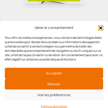
Gérer le consentement
Pour offrir les meilleures expériences, nous utilisons des technologies telles
que les cookies pour stocker et/ou accéder aux informations des appareils.
© HORIZON IMMOBILIER
Le fait de consentir à ces technologies nous permettra de traiter des
données telles que le comportement de navigation ou les ID uniques sur ce
site. Le fait de ne pas consentir ou de retirer son consentement peut avoir un
Mentions légales
effet négatif sur certaines caractéristiques et fonctions.
Politique de confidentialité
Accepter
Politique des cookies
Refuser
Voir les préférences
Agence de référencement
Politique des cookies