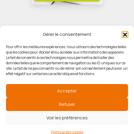
Gérer le consentement
Pour offrir les meilleures expériences, nous utilisons des technologies telles
que les cookies pour stocker et/ou accéder aux informations des appareils.
© HORIZON IMMOBILIER
Le fait de consentir à ces technologies nous permettra de traiter des
données telles que le comportement de navigation ou les ID uniques sur ce
site. Le fait de ne pas consentir ou de retirer son consentement peut avoir un
Mentions légales
effet négatif sur certaines caractéristiques et fonctions.
Politique de confidentialité
Accepter
Politique des cookies
Refuser
Voir les préférences
Agence de référencement
Politique des cookies