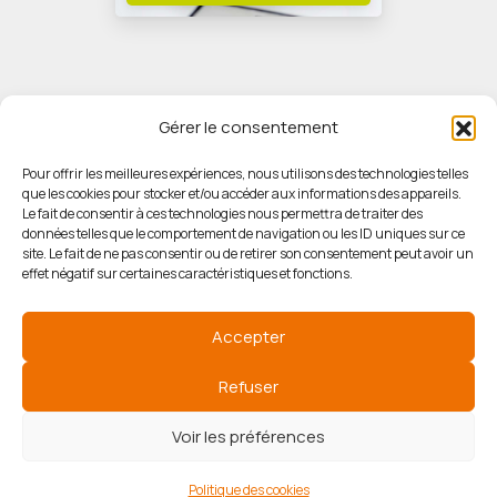
Gérer le consentement
Pour offrir les meilleures expériences, nous utilisons des technologies telles
que les cookies pour stocker et/ou accéder aux informations des appareils.
© HORIZON IMMOBILIER
Le fait de consentir à ces technologies nous permettra de traiter des
données telles que le comportement de navigation ou les ID uniques sur ce
site. Le fait de ne pas consentir ou de retirer son consentement peut avoir un
Mentions légales
effet négatif sur certaines caractéristiques et fonctions.
Politique de confidentialité
Accepter
Politique des cookies
Refuser
Voir les préférences
Agence de référencement
Politique des cookies