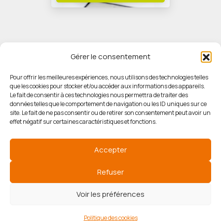
Gérer le consentement
Pour offrir les meilleures expériences, nous utilisons des technologies telles
que les cookies pour stocker et/ou accéder aux informations des appareils.
© HORIZON IMMOBILIER
Le fait de consentir à ces technologies nous permettra de traiter des
données telles que le comportement de navigation ou les ID uniques sur ce
site. Le fait de ne pas consentir ou de retirer son consentement peut avoir un
Mentions légales
effet négatif sur certaines caractéristiques et fonctions.
Politique de confidentialité
Accepter
Politique des cookies
Refuser
Voir les préférences
Agence de référencement
Politique des cookies