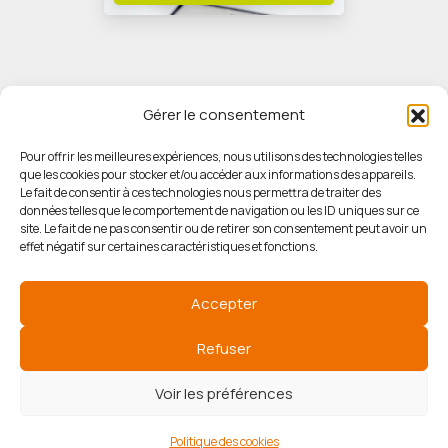
Gérer le consentement
Pour offrir les meilleures expériences, nous utilisons des technologies telles
que les cookies pour stocker et/ou accéder aux informations des appareils.
© HORIZON IMMOBILIER
Le fait de consentir à ces technologies nous permettra de traiter des
données telles que le comportement de navigation ou les ID uniques sur ce
site. Le fait de ne pas consentir ou de retirer son consentement peut avoir un
Mentions légales
effet négatif sur certaines caractéristiques et fonctions.
Politique de confidentialité
Accepter
Politique des cookies
Refuser
Voir les préférences
Agence de communication
Politique des cookies