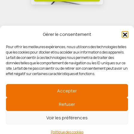
Gérer le consentement
Pour offrir les meilleures expériences, nous utilisons des technologies telles
que les cookies pour stocker et/ou accéder aux informations des appareils.
© HORIZON IMMOBILIER
Le fait de consentir à ces technologies nous permettra de traiter des
données telles que le comportement de navigation ou les ID uniques sur ce
site. Le fait de ne pas consentir ou de retirer son consentement peut avoir un
Mentions légales
effet négatif sur certaines caractéristiques et fonctions.
Politique de confidentialité
Accepter
Politique des cookies
Refuser
Voir les préférences
Agence de référencement
Politique des cookies