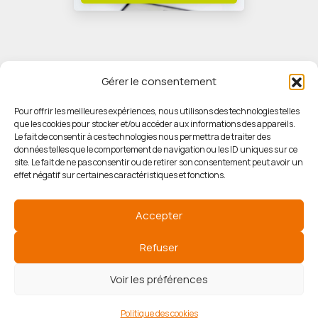
Gérer le consentement
Pour offrir les meilleures expériences, nous utilisons des technologies telles
que les cookies pour stocker et/ou accéder aux informations des appareils.
© HORIZON IMMOBILIER
Le fait de consentir à ces technologies nous permettra de traiter des
données telles que le comportement de navigation ou les ID uniques sur ce
site. Le fait de ne pas consentir ou de retirer son consentement peut avoir un
Mentions légales
effet négatif sur certaines caractéristiques et fonctions.
Politique de confidentialité
Accepter
Politique des cookies
Refuser
Voir les préférences
Agence de référencement
Politique des cookies