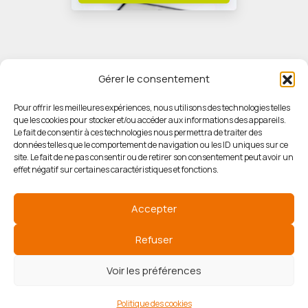
Gérer le consentement
Pour offrir les meilleures expériences, nous utilisons des technologies telles
que les cookies pour stocker et/ou accéder aux informations des appareils.
© HORIZON IMMOBILIER
Le fait de consentir à ces technologies nous permettra de traiter des
données telles que le comportement de navigation ou les ID uniques sur ce
site. Le fait de ne pas consentir ou de retirer son consentement peut avoir un
Mentions légales
effet négatif sur certaines caractéristiques et fonctions.
Politique de confidentialité
Accepter
Politique des cookies
Refuser
Voir les préférences
Agence de communication
Politique des cookies