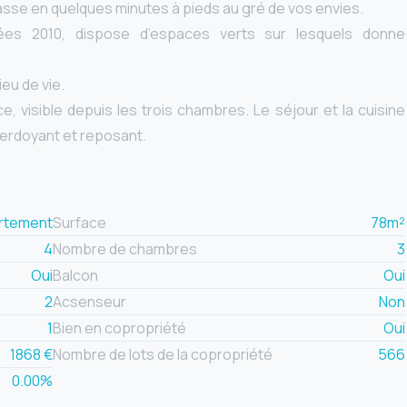
rasse en quelques minutes à pieds au gré de vos envies.
ées 2010, dispose d’espaces verts sur lesquels donne
ieu de vie.
e, visible depuis les trois chambres. Le séjour et la cuisine
verdoyant et reposant.
rtement
Surface
78m²
4
Nombre de chambres
3
Oui
Balcon
Oui
2
Acsenseur
Non
1
Bien en copropriété
Oui
1868 €
Nombre de lots de la copropriété
566
0.00%