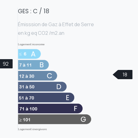
GES : C / 18
Émisssion de Gaz à Effet de Serre
en kg eq CO2 /m2.an
92
18