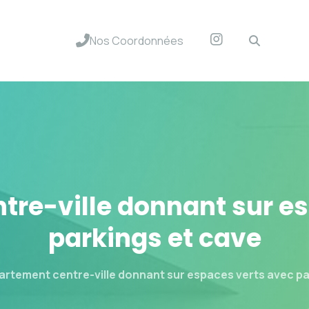
Nos Coordonnées
tre-ville
donnant
sur
e
parkings
et
cave
artement centre-ville donnant sur espaces verts avec pa