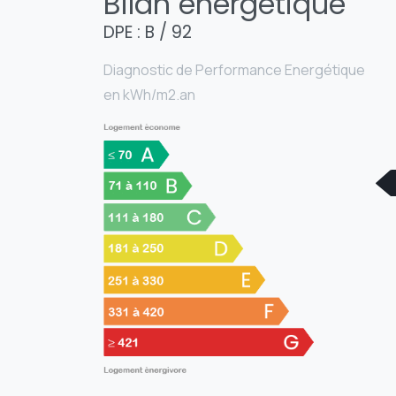
Bilan énergétique
DPE : B / 92
Diagnostic de Performance Energétique
en kWh/m2.an