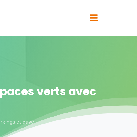
spaces
verts
avec
rkings et cave