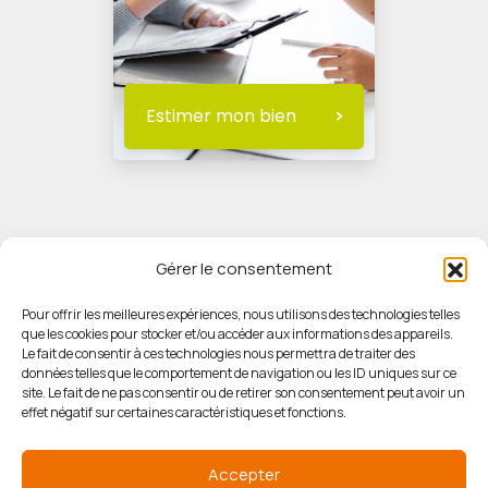
Estimer mon bien
Gérer le consentement
Pour offrir les meilleures expériences, nous utilisons des technologies telles
que les cookies pour stocker et/ou accéder aux informations des appareils.
© HORIZON IMMOBILIER
Le fait de consentir à ces technologies nous permettra de traiter des
données telles que le comportement de navigation ou les ID uniques sur ce
site. Le fait de ne pas consentir ou de retirer son consentement peut avoir un
Mentions légales
effet négatif sur certaines caractéristiques et fonctions.
Politique de confidentialité
Accepter