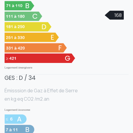
168
GES : D / 34
Émisssion de Gaz à Effet de Serre
en kg eq CO2 /m2.an